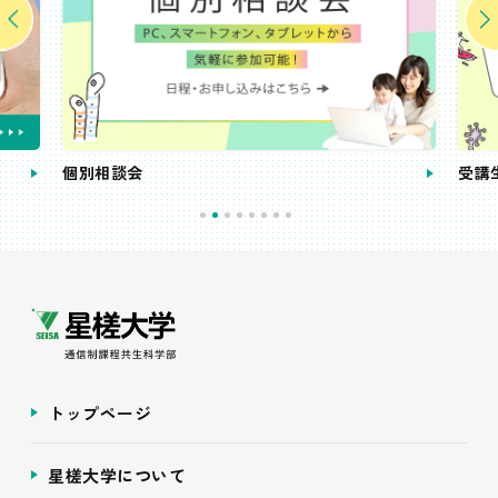
個別相談会
受講
トップページ
星槎大学について