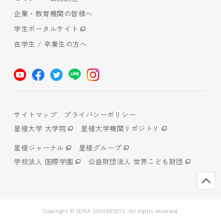
企業・教育機関の皆様へ
学生ポータルサイト
在学生 / 卒業生の方へ
サイトマップ
プライバシーポリシー
星槎大学 大学院
星槎大学機関リポジトリ
星槎ジャーナル
星槎グループ
学校法人 国際学園
公益財団法人 世界こども財団
Copyright © SEISA UNIVERSITY. All rights reserved.