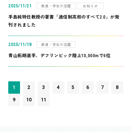
教員・学生の活躍
お知らせ
2025/11/21
手島純特任教授の著書「通信制高校のすべて2.0」が発
刊されました
教員・学生の活躍
2025/11/18
青山拓朗選手、デフリンピック陸上10,000mで6位
1
2
3
4
5
6
7
8
9
10
11