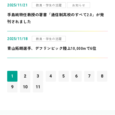
教員・学生の活躍
お知らせ
2025/11/21
手島純特任教授の著書「通信制高校のすべて2.0」が発
刊されました
教員・学生の活躍
2025/11/18
青山拓朗選手、デフリンピック陸上10,000mで6位
1
2
3
4
5
6
7
8
9
10
11