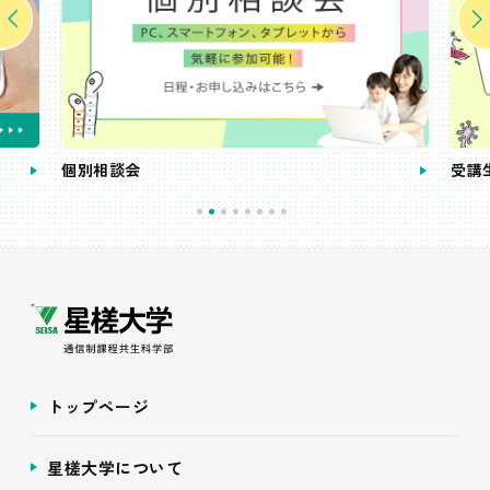
個別相談会
受講
トップページ
星槎大学について