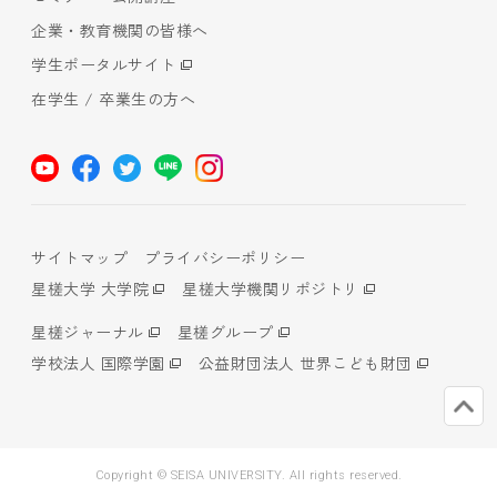
企業・教育機関の皆様へ
学生ポータルサイト
在学生 / 卒業生の方へ
サイトマップ
プライバシーポリシー
星槎大学 大学院
星槎大学機関リポジトリ
星槎ジャーナル
星槎グループ
学校法人 国際学園
公益財団法人 世界こども財団
Copyright © SEISA UNIVERSITY. All rights reserved.