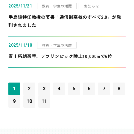
教員・学生の活躍
お知らせ
2025/11/21
手島純特任教授の著書「通信制高校のすべて2.0」が発
刊されました
教員・学生の活躍
2025/11/18
青山拓朗選手、デフリンピック陸上10,000mで6位
1
2
3
4
5
6
7
8
9
10
11