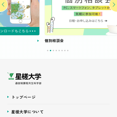
個別相談会
受
トップページ
星槎大学について