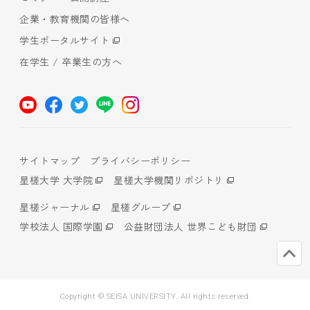
企業・教育機関の皆様へ
学生ポータルサイト
在学生 / 卒業生の方へ
サイトマップ
プライバシーポリシー
星槎大学 大学院
星槎大学機関リポジトリ
星槎ジャーナル
星槎グループ
学校法人 国際学園
公益財団法人 世界こども財団
Copyright © SEISA UNIVERSITY. All rights reserved.