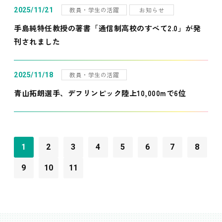
教員・学生の活躍
お知らせ
2025/11/21
手島純特任教授の著書「通信制高校のすべて2.0」が発
刊されました
教員・学生の活躍
2025/11/18
青山拓朗選手、デフリンピック陸上10,000mで6位
1
2
3
4
5
6
7
8
9
10
11