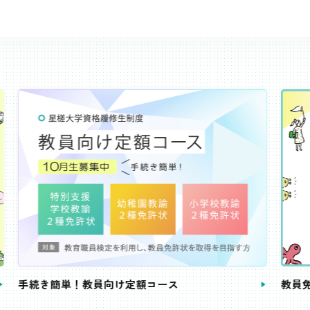
き簡単！教員向け定額コース
教員免許状が