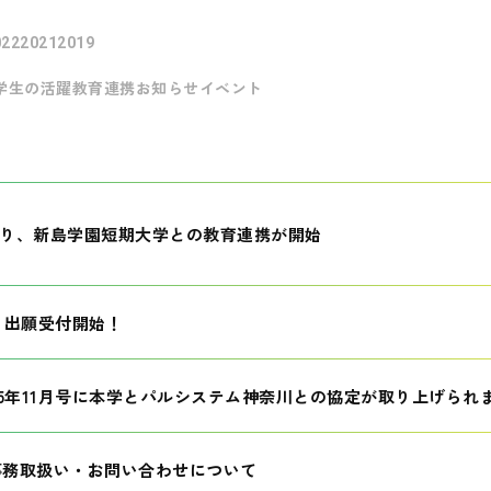
022
2021
2019
学生の活躍
教育連携
お知らせ
イベント
月より、新島学園短期大学との教育連携が開始
生 出願受付開始！
25年11月号に本学とパルシステム神奈川との協定が取り上げられ
事務取扱い・お問い合わせについて