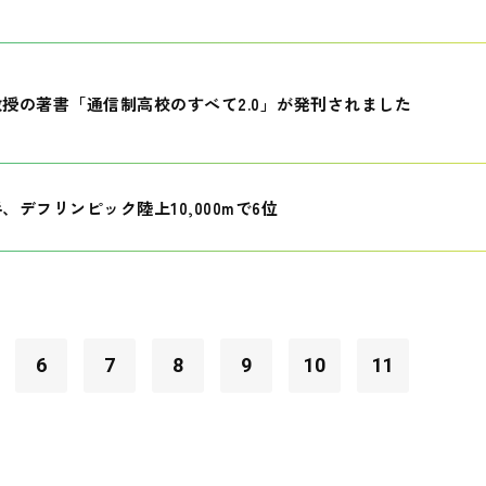
授の著書「通信制高校のすべて2.0」が発刊されました
、デフリンピック陸上10,000mで6位
6
7
8
9
10
11