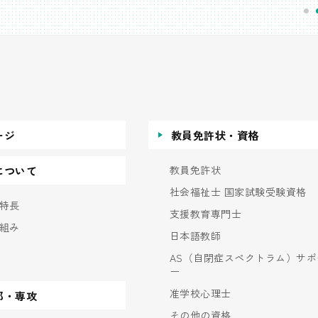
ージ
教員免許状・資格
教員免許状
について
社会福祉士 国家試験受験資格
特長
支援教育専門士
組み
日本語教師
AS（自閉症スペクトラム）サポ
ー
准学校心理士
部・専攻
その他の資格