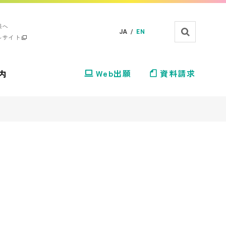
様へ
JA /
EN
ルサイト
内
Web出願
資料請求