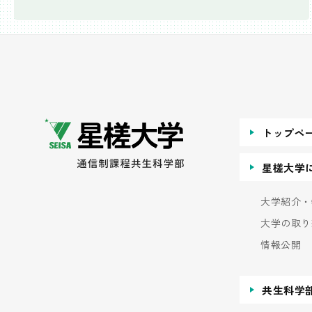
トップペ
星槎大学
大学紹介・
大学の取り
情報公開
共生科学