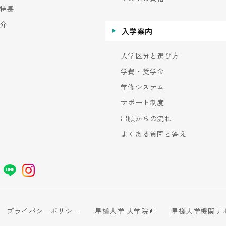
特長
介
入学案内
入学区分と選び方
学費・奨学金
学修システム
サポート制度
出願からの流れ
よくある質問と答え
プライバシーポリシー
星槎大学 大学院
星槎大学機関リ