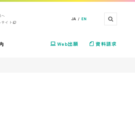
様へ
JA /
EN
ルサイト
内
Web出願
資料請求