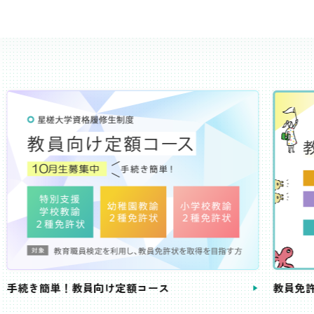
き簡単！教員向け定額コース
教員免許状が