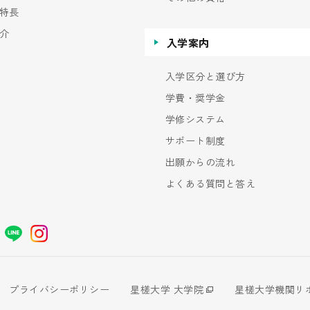
特長
介
入学案内
入学区分と選び方
学費・奨学金
学修システム
サポート制度
出願からの流れ
よくある質問と答え
プライバシーポリシー
星槎大学 大学院
星槎大学機関リ