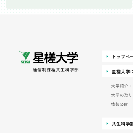
トップペ
星槎大学
大学紹介・
大学の取り
情報公開
共生科学