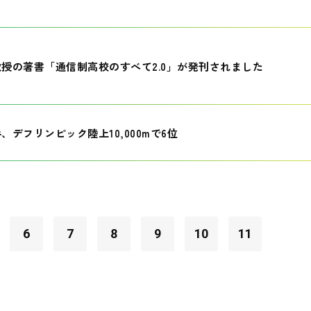
授の著書「通信制高校のすべて2.0」が発刊されました
、デフリンピック陸上10,000mで6位
6
7
8
9
10
11