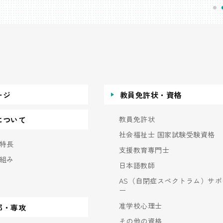
ージ
教員免許状・資格
教員免許状
について
社会福祉士 国家試験受験資格
特長
支援教育専門士
組み
日本語教師
AS（自閉症スペクトラム）サポ
ー
准学校心理士
部・専攻
その他の資格