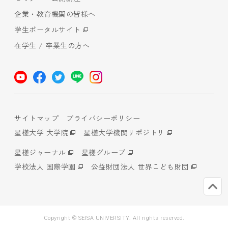
企業・教育機関の皆様へ
学生ポータルサイト
在学生 / 卒業生の方へ
サイトマップ
プライバシーポリシー
星槎大学 大学院
星槎大学機関リポジトリ
星槎ジャーナル
星槎グループ
学校法人 国際学園
公益財団法人 世界こども財団
Copyright © SEISA UNIVERSITY. All rights reserved.