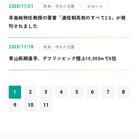
教員・学生の活躍
お知らせ
2025/11/21
手島純特任教授の著書「通信制高校のすべて2.0」が発
刊されました
教員・学生の活躍
2025/11/18
青山拓朗選手、デフリンピック陸上10,000mで6位
1
2
3
4
5
6
7
8
9
10
11