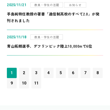
教員・学生の活躍
お知らせ
2025/11/21
手島純特任教授の著書「通信制高校のすべて2.0」が発
刊されました
教員・学生の活躍
2025/11/18
青山拓朗選手、デフリンピック陸上10,000mで6位
1
2
3
4
5
6
7
8
9
10
11