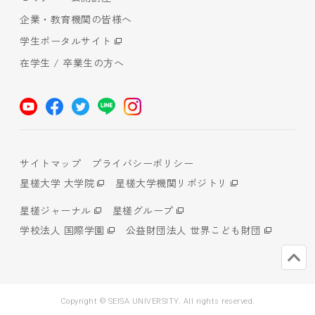
企業・教育機関の皆様へ
学生ポータルサイト
在学生 / 卒業生の方へ
サイトマップ
プライバシーポリシー
星槎大学 大学院
星槎大学機関リポジトリ
星槎ジャーナル
星槎グループ
学校法人 国際学園
公益財団法人 世界こども財団
Copyright © SEISA UNIVERSITY. All rights reserved.