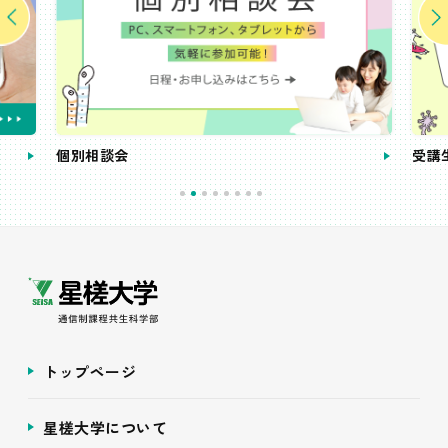
個別相談会
受講
トップページ
星槎大学について