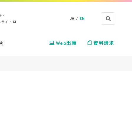
様へ
JA /
EN
ルサイト
内
Web出願
資料請求