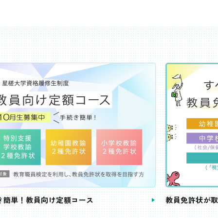
き簡単！教員向け定額コース
教員免許状が