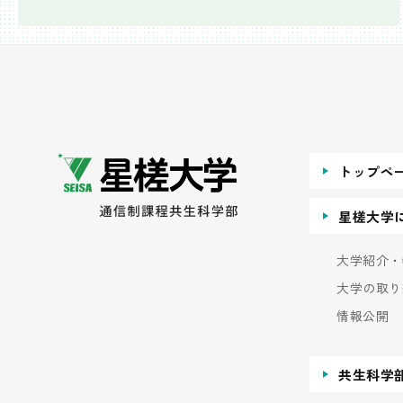
トップペ
星槎大学
大学紹介・
大学の取り
情報公開
共生科学