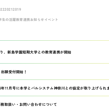
022
2021
2019
学生の活躍
教育連携
お知らせ
イベント
月より、新島学園短期大学との教育連携が開始
生 出願受付開始！
25年11月号に本学とパルシステム神奈川との協定が取り上げられ
事務取扱い・お問い合わせについて