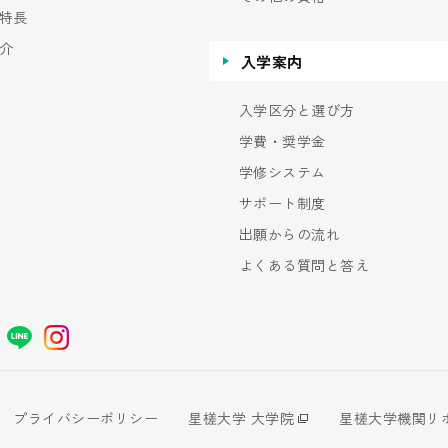
特長
介
入学案内
入学区分と選び方
学費・奨学金
学修システム
サポート制度
出願からの流れ
よくある質問と答え
プライバシーポリシー
星槎大学 大学院
星槎大学機関リ