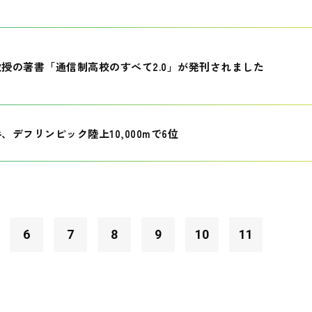
授の著書「通信制高校のすべて2.0」が発刊されました
、デフリンピック陸上10,000mで6位
6
7
8
9
10
11