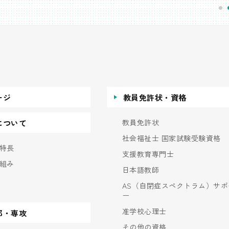
ージ
教員免許状・資格
教員免許状
について
社会福祉士 国家試験受験資格
特長
支援教育専門士
組み
日本語教師
AS（自閉症スペクトラム）サポ
ー
准学校心理士
部・専攻
その他の資格