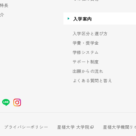
特長
介
入学案内
入学区分と選び方
学費・奨学金
学修システム
サポート制度
出願からの流れ
よくある質問と答え
プライバシーポリシー
星槎大学 大学院
星槎大学機関リ