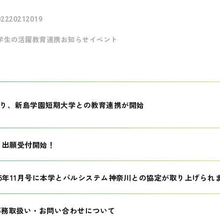
022
2021
2019
学生の活躍
教育連携
お知らせ
イベント
月より、新島学園短期大学との教育連携が開始
生 出願受付開始！
25年11月号に本学とパルシステム神奈川との協定が取り上げられ
事務取扱い・お問い合わせについて