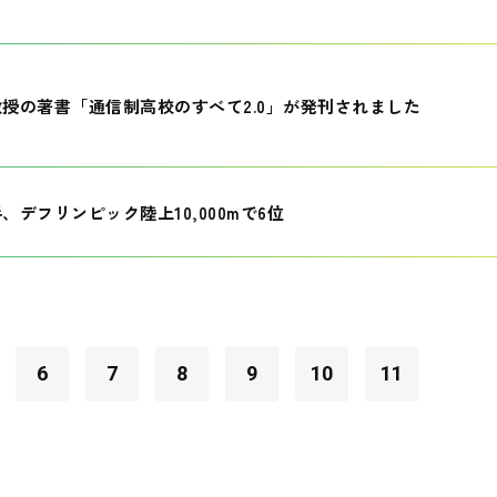
授の著書「通信制高校のすべて2.0」が発刊されました
、デフリンピック陸上10,000mで6位
6
7
8
9
10
11