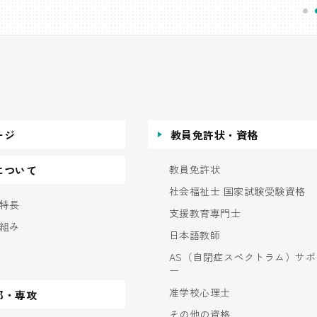
ージ
教員免許状・資格
教員免許状
について
社会福祉士 国家試験受験資格
特長
支援教育専門士
組み
日本語教師
AS（自閉症スペクトラム）サポ
ー
准学校心理士
部・専攻
その他の資格