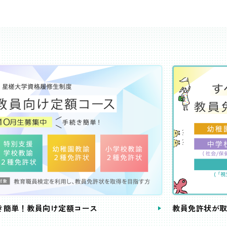
き簡単！教員向け定額コース
教員免許状が