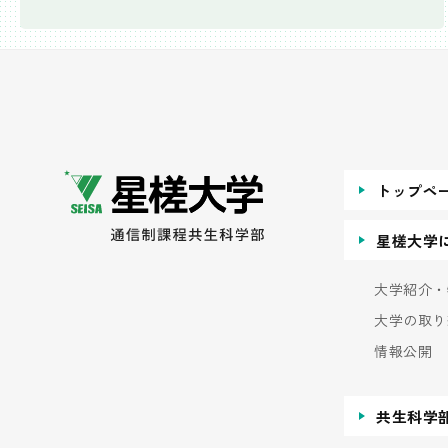
トップペ
星槎大学
大学紹介・
大学の取り
情報公開
共生科学