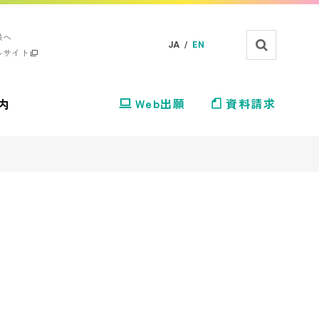
様へ
JA /
EN
ルサイト
内
Web出願
資料請求