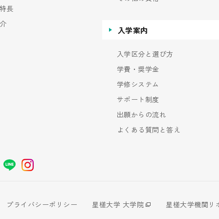
特長
介
入学案内
入学区分と選び方
学費・奨学金
学修システム
サポート制度
出願からの流れ
よくある質問と答え
プライバシーポリシー
星槎大学 大学院
星槎大学機関リ