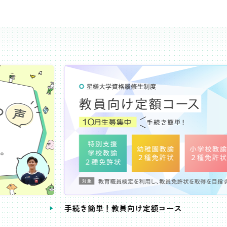
き簡単！教員向け定額コース
教員免許状が