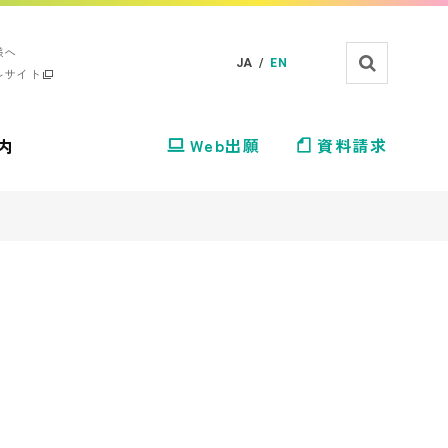
様へ
JA /
EN
ルサイト
内
Web出願
資料請求