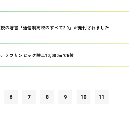
授の著書「通信制高校のすべて2.0」が発刊されました
、デフリンピック陸上10,000mで6位
6
7
8
9
10
11