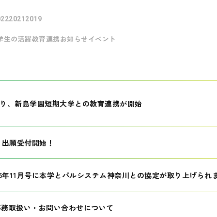
022
2021
2019
学生の活躍
教育連携
お知らせ
イベント
月より、新島学園短期大学との教育連携が開始
生 出願受付開始！
25年11月号に本学とパルシステム神奈川との協定が取り上げられ
事務取扱い・お問い合わせについて