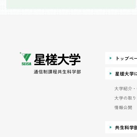
トップペ
星槎大学
大学紹介・
大学の取り
情報公開
共生科学