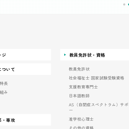
ージ
教員免許状・資格
教員免許状
について
社会福祉士 国家試験受験資格
特長
支援教育専門士
組み
日本語教師
AS（自閉症スペクトラム）サポ
ー
准学校心理士
部・専攻
その他の資格