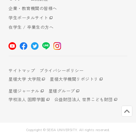
企業・教育機関の皆様へ
学生ポータルサイト
在学生 / 卒業生の方へ
サイトマップ
プライバシーポリシー
星槎大学 大学院
星槎大学機関リポジトリ
星槎ジャーナル
星槎グループ
学校法人 国際学園
公益財団法人 世界こども財団
Copyright © SEISA UNIVERSITY. All rights reserved.