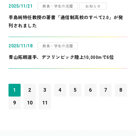
教員・学生の活躍
お知らせ
2025/11/21
手島純特任教授の著書「通信制高校のすべて2.0」が発
刊されました
教員・学生の活躍
2025/11/18
青山拓朗選手、デフリンピック陸上10,000mで6位
1
2
3
4
5
6
7
8
9
10
11