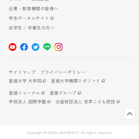
企業・教育機関の皆様へ
学生ポータルサイト
在学生 / 卒業生の方へ
サイトマップ
プライバシーポリシー
星槎大学 大学院
星槎大学機関リポジトリ
星槎ジャーナル
星槎グループ
学校法人 国際学園
公益財団法人 世界こども財団
Copyright © SEISA UNIVERSITY. All rights reserved.