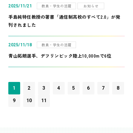
教員・学生の活躍
お知らせ
2025/11/21
手島純特任教授の著書「通信制高校のすべて2.0」が発
刊されました
教員・学生の活躍
2025/11/18
青山拓朗選手、デフリンピック陸上10,000mで6位
1
2
3
4
5
6
7
8
9
10
11