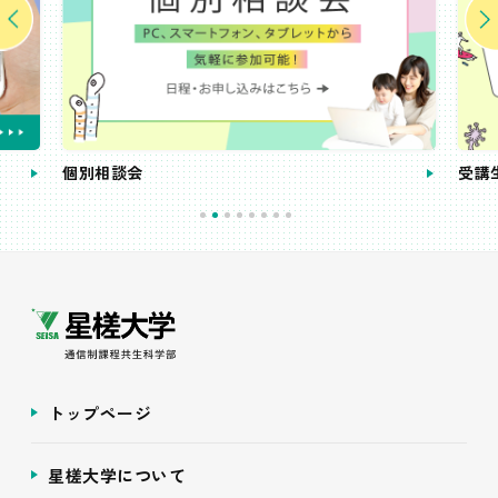
個別相談会
受講
トップページ
星槎大学について