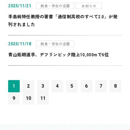
教員・学生の活躍
お知らせ
2025/11/21
手島純特任教授の著書「通信制高校のすべて2.0」が発
刊されました
教員・学生の活躍
2025/11/18
青山拓朗選手、デフリンピック陸上10,000mで6位
1
2
3
4
5
6
7
8
9
10
11