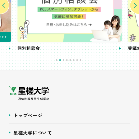
個別相談会
受講
トップページ
星槎大学について