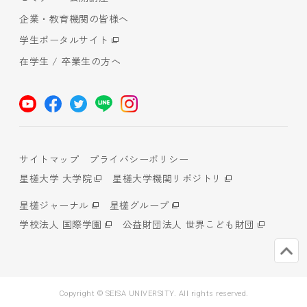
企業・教育機関の皆様へ
学生ポータルサイト
在学生 / 卒業生の方へ
サイトマップ
プライバシーポリシー
星槎大学 大学院
星槎大学機関リポジトリ
星槎ジャーナル
星槎グループ
学校法人 国際学園
公益財団法人 世界こども財団
Copyright © SEISA UNIVERSITY. All rights reserved.