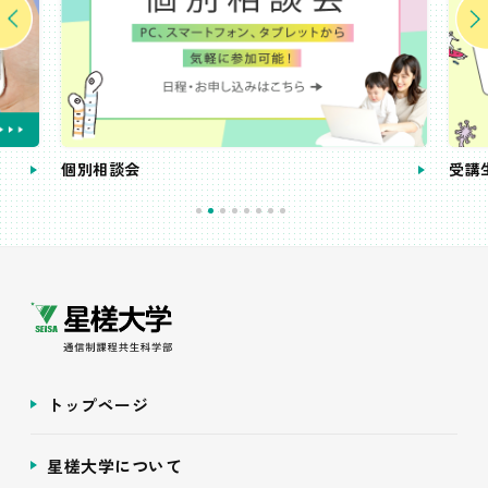
個別相談会
受講
トップページ
星槎大学について