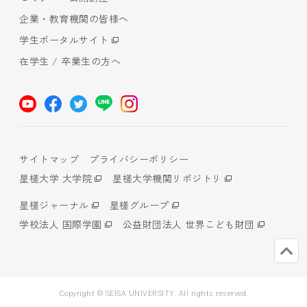
企業・教育機関の皆様へ
学生ポータルサイト
在学生 / 卒業生の方へ
サイトマップ
プライバシーポリシー
星槎大学 大学院
星槎大学機関リポジトリ
星槎ジャーナル
星槎グループ
学校法人 国際学園
公益財団法人 世界こども財団
Copyright © SEISA UNIVERSITY. All rights reserved.