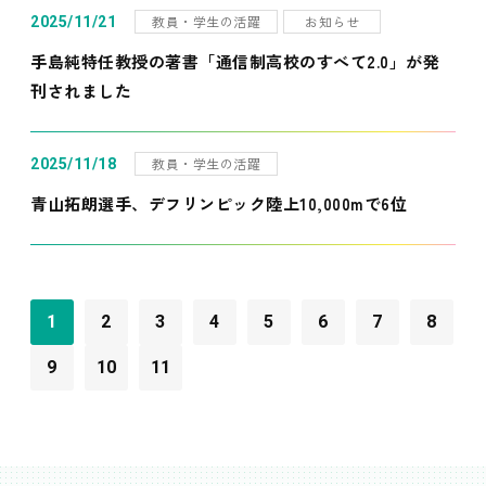
教員・学生の活躍
お知らせ
2025/11/21
手島純特任教授の著書「通信制高校のすべて2.0」が発
刊されました
教員・学生の活躍
2025/11/18
青山拓朗選手、デフリンピック陸上10,000mで6位
1
2
3
4
5
6
7
8
9
10
11