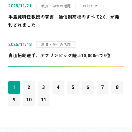
教員・学生の活躍
お知らせ
2025/11/21
手島純特任教授の著書「通信制高校のすべて2.0」が発
刊されました
教員・学生の活躍
2025/11/18
青山拓朗選手、デフリンピック陸上10,000mで6位
1
2
3
4
5
6
7
8
9
10
11