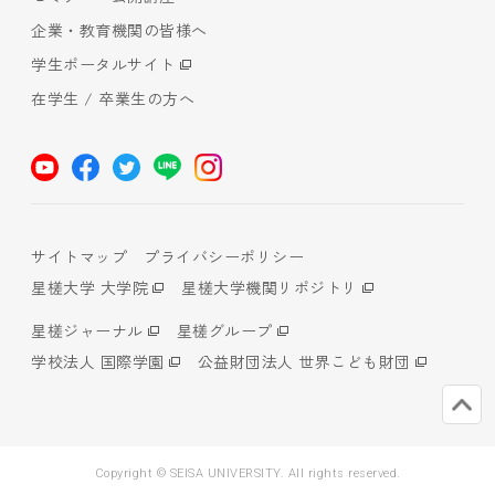
企業・教育機関の皆様へ
学生ポータルサイト
在学生 / 卒業生の方へ
サイトマップ
プライバシーポリシー
星槎大学 大学院
星槎大学機関リポジトリ
星槎ジャーナル
星槎グループ
学校法人 国際学園
公益財団法人 世界こども財団
Copyright © SEISA UNIVERSITY. All rights reserved.