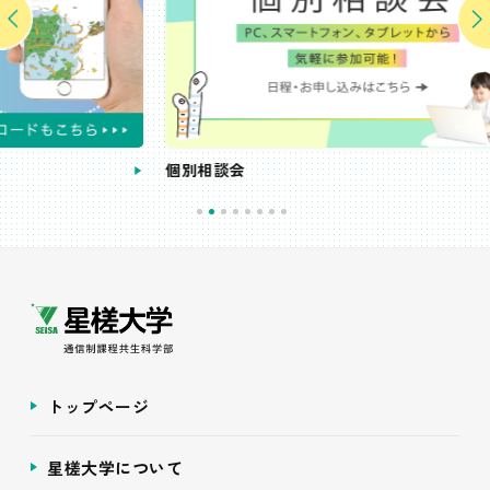
個別相談会
受
トップページ
星槎大学について