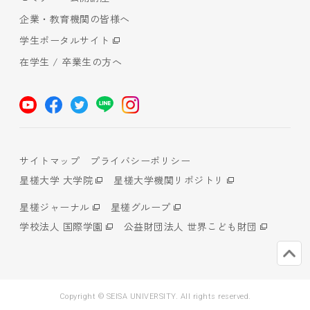
企業・教育機関の皆様へ
学生ポータルサイト
在学生 / 卒業生の方へ
サイトマップ
プライバシーポリシー
星槎大学 大学院
星槎大学機関リポジトリ
星槎ジャーナル
星槎グループ
学校法人 国際学園
公益財団法人 世界こども財団
Copyright © SEISA UNIVERSITY. All rights reserved.