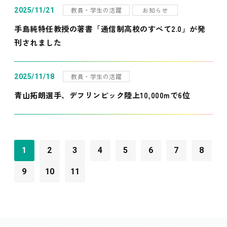
教員・学生の活躍
お知らせ
2025/11/21
手島純特任教授の著書「通信制高校のすべて2.0」が発
刊されました
教員・学生の活躍
2025/11/18
青山拓朗選手、デフリンピック陸上10,000mで6位
1
2
3
4
5
6
7
8
9
10
11