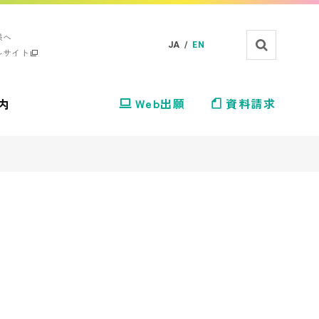
様へ
JA /
EN
ルサイト
内
Web出願
資料請求