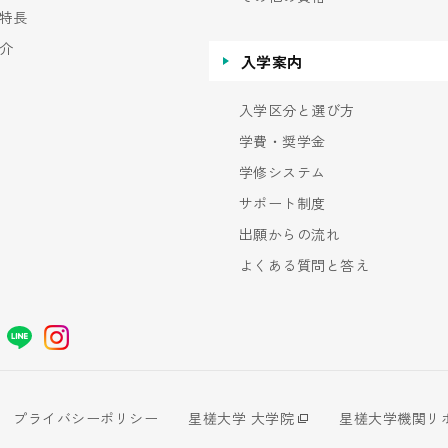
特長
介
入学案内
入学区分と選び方
学費・奨学金
学修システム
サポート制度
出願からの流れ
よくある質問と答え
プライバシーポリシー
星槎大学 大学院
星槎大学機関リ