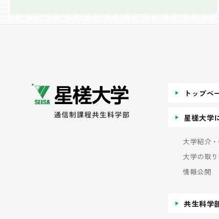
トップペ
星槎大学
大学紹介・
大学の取り
情報公開
共生科学