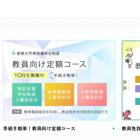
き簡単！教員向け定額コース
教員免許状が