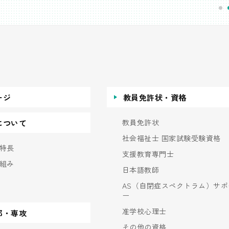
ージ
教員免許状・資格
教員免許状
について
社会福祉士 国家試験受験資格
特長
支援教育専門士
組み
日本語教師
AS（自閉症スペクトラム）サポ
ー
准学校心理士
部・専攻
その他の資格