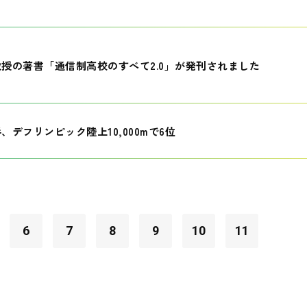
授の著書「通信制高校のすべて2.0」が発刊されました
、デフリンピック陸上10,000mで6位
6
7
8
9
10
11