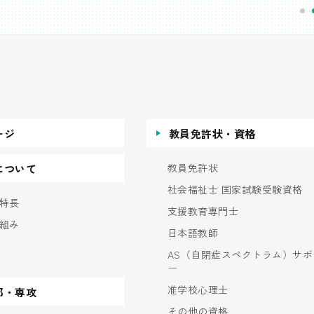
ージ
教員免許状・資格
教員免許状
について
社会福祉士 国家試験受験資格
特長
支援教育専門士
組み
日本語教師
AS（自閉症スペクトラム）サポ
ー
准学校心理士
部・専攻
その他の資格