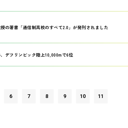
授の著書「通信制高校のすべて2.0」が発刊されました
、デフリンピック陸上10,000mで6位
6
7
8
9
10
11