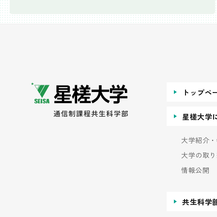
トップペ
星槎大学
大学紹介・
大学の取り
情報公開
共生科学