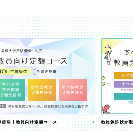
き簡単！教員向け定額コース
教員免許状が