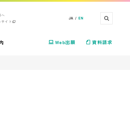
様へ
JA /
EN
ルサイト
内
Web出願
資料請求