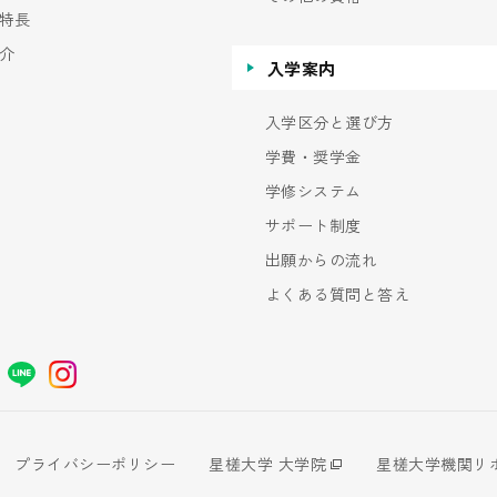
特長
介
入学案内
入学区分と選び方
学費・奨学金
学修システム
サポート制度
出願からの流れ
よくある質問と答え
プライバシーポリシー
星槎大学 大学院
星槎大学機関リ