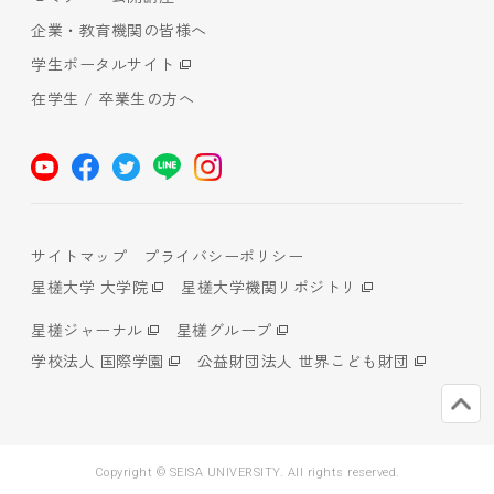
企業・教育機関の皆様へ
学生ポータルサイト
在学生 / 卒業生の方へ
サイトマップ
プライバシーポリシー
星槎大学 大学院
星槎大学機関リポジトリ
星槎ジャーナル
星槎グループ
学校法人 国際学園
公益財団法人 世界こども財団
Copyright © SEISA UNIVERSITY. All rights reserved.