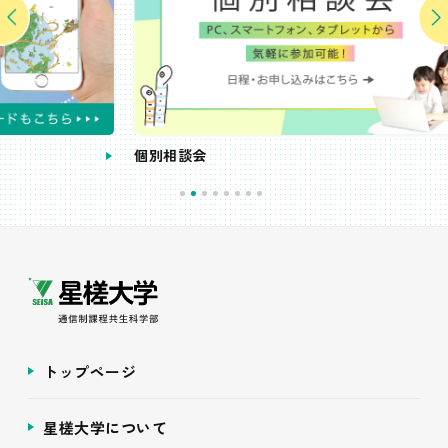
個別相談会
受
トップページ
星槎大学について