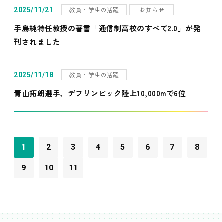
教員・学生の活躍
お知らせ
2025/11/21
手島純特任教授の著書「通信制高校のすべて2.0」が発
刊されました
教員・学生の活躍
2025/11/18
青山拓朗選手、デフリンピック陸上10,000mで6位
1
2
3
4
5
6
7
8
9
10
11