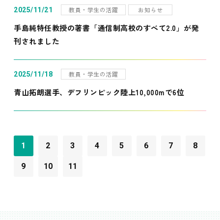
教員・学生の活躍
お知らせ
2025/11/21
手島純特任教授の著書「通信制高校のすべて2.0」が発
刊されました
教員・学生の活躍
2025/11/18
青山拓朗選手、デフリンピック陸上10,000mで6位
1
2
3
4
5
6
7
8
9
10
11