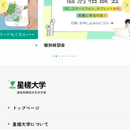
個別相談会
受
トップページ
星槎大学について