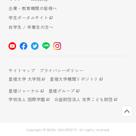
企業・教育機関の皆様へ
学生ポータルサイト
在学生 / 卒業生の方へ
サイトマップ
プライバシーポリシー
星槎大学 大学院
星槎大学機関リポジトリ
星槎ジャーナル
星槎グループ
学校法人 国際学園
公益財団法人 世界こども財団
Copyright © SEISA UNIVERSITY. All rights reserved.