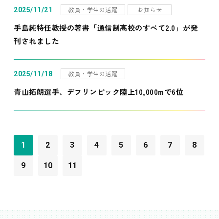
教員・学生の活躍
お知らせ
2025/11/21
手島純特任教授の著書「通信制高校のすべて2.0」が発
刊されました
教員・学生の活躍
2025/11/18
青山拓朗選手、デフリンピック陸上10,000mで6位
1
2
3
4
5
6
7
8
9
10
11