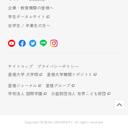
企業・教育機関の皆様へ
学生ポータルサイト
在学生 / 卒業生の方へ
サイトマップ
プライバシーポリシー
星槎大学 大学院
星槎大学機関リポジトリ
星槎ジャーナル
星槎グループ
学校法人 国際学園
公益財団法人 世界こども財団
Copyright © SEISA UNIVERSITY. All rights reserved.