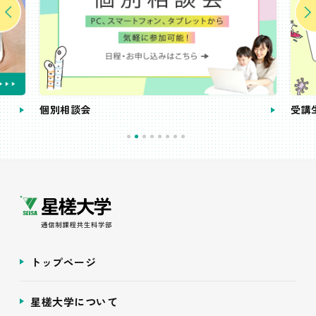
個別相談会
受講
トップページ
星槎大学について