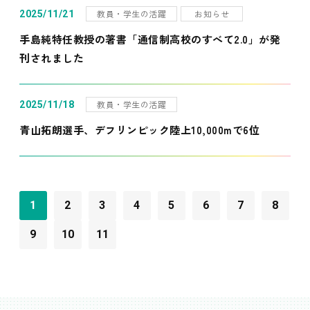
教員・学生の活躍
お知らせ
2025/11/21
手島純特任教授の著書「通信制高校のすべて2.0」が発
刊されました
教員・学生の活躍
2025/11/18
青山拓朗選手、デフリンピック陸上10,000mで6位
1
2
3
4
5
6
7
8
9
10
11