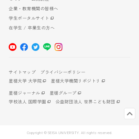
企業・教育機関の皆様へ
学生ポータルサイト
在学生 / 卒業生の方へ
サイトマップ
プライバシーポリシー
星槎大学 大学院
星槎大学機関リポジトリ
星槎ジャーナル
星槎グループ
学校法人 国際学園
公益財団法人 世界こども財団
Copyright © SEISA UNIVERSITY. All rights reserved.