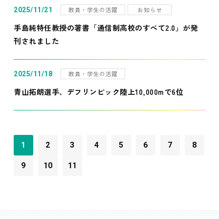
教員・学生の活躍
お知らせ
2025/11/21
手島純特任教授の著書「通信制高校のすべて2.0」が発
刊されました
教員・学生の活躍
2025/11/18
青山拓朗選手、デフリンピック陸上10,000mで6位
1
2
3
4
5
6
7
8
9
10
11