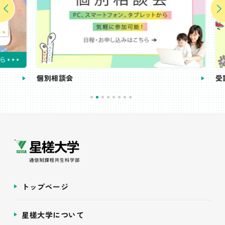
個別相談会
受講
トップページ
星槎大学について