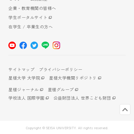
企業・教育機関の皆様へ
学生ポータルサイト
在学生 / 卒業生の方へ
サイトマップ
プライバシーポリシー
星槎大学 大学院
星槎大学機関リポジトリ
星槎ジャーナル
星槎グループ
学校法人 国際学園
公益財団法人 世界こども財団
Copyright © SEISA UNIVERSITY. All rights reserved.