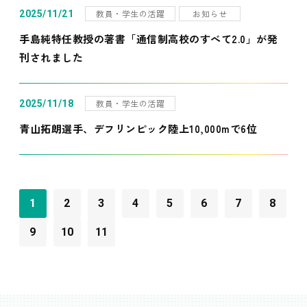
教員・学生の活躍
お知らせ
2025/11/21
手島純特任教授の著書「通信制高校のすべて2.0」が発
刊されました
教員・学生の活躍
2025/11/18
青山拓朗選手、デフリンピック陸上10,000mで6位
1
2
3
4
5
6
7
8
9
10
11