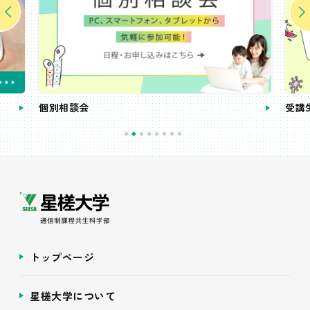
個別相談会
受講
トップページ
星槎大学について