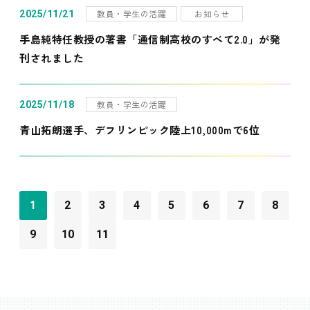
教員・学生の活躍
お知らせ
2025/11/21
手島純特任教授の著書「通信制高校のすべて2.0」が発
刊されました
教員・学生の活躍
2025/11/18
青山拓朗選手、デフリンピック陸上10,000mで6位
1
2
3
4
5
6
7
8
9
10
11