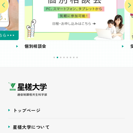
個別相談会
受講
トップページ
星槎大学について