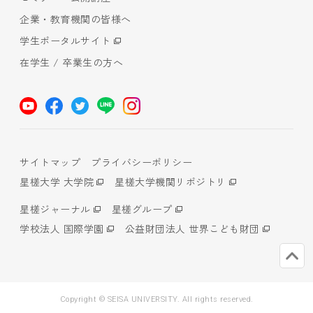
企業・教育機関の皆様へ
学生ポータルサイト
在学生 / 卒業生の方へ
サイトマップ
プライバシーポリシー
星槎大学 大学院
星槎大学機関リポジトリ
星槎ジャーナル
星槎グループ
学校法人 国際学園
公益財団法人 世界こども財団
Copyright © SEISA UNIVERSITY. All rights reserved.