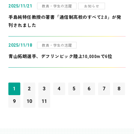
教員・学生の活躍
お知らせ
2025/11/21
手島純特任教授の著書「通信制高校のすべて2.0」が発
刊されました
教員・学生の活躍
2025/11/18
青山拓朗選手、デフリンピック陸上10,000mで6位
1
2
3
4
5
6
7
8
9
10
11