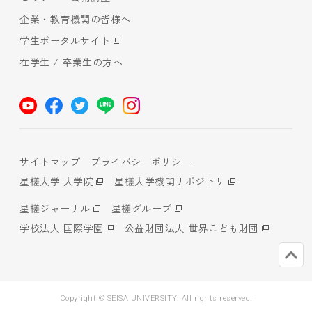
企業・教育機関の皆様へ
学生ポータルサイト
在学生 / 卒業生の方へ
サイトマップ
プライバシーポリシー
星槎大学 大学院
星槎大学機関リポジトリ
星槎ジャーナル
星槎グループ
学校法人 国際学園
公益財団法人 世界こども財団
Copyright © SEISA UNIVERSITY. All rights reserved.