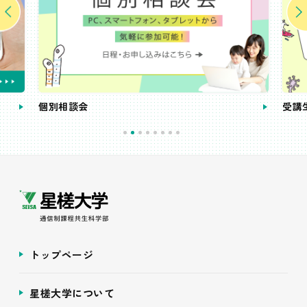
個別相談会
受講
トップページ
星槎大学について