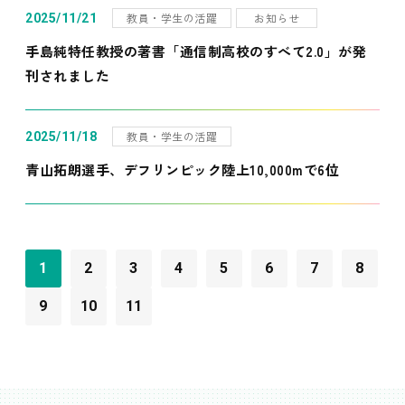
教員・学生の活躍
お知らせ
2025/11/21
手島純特任教授の著書「通信制高校のすべて2.0」が発
刊されました
教員・学生の活躍
2025/11/18
青山拓朗選手、デフリンピック陸上10,000mで6位
1
2
3
4
5
6
7
8
9
10
11