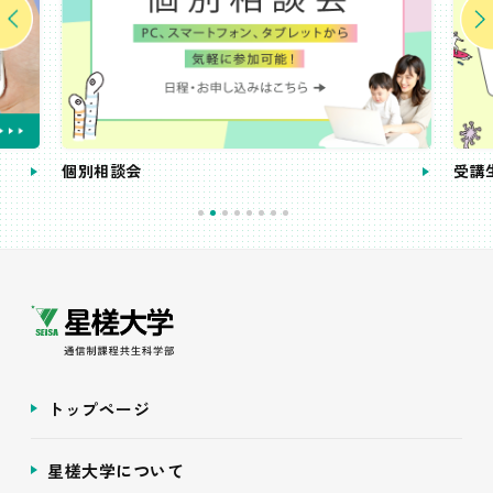
個別相談会
受講
トップページ
星槎大学について