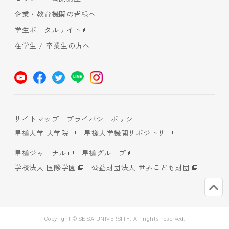
企業・教育機関の皆様へ
学生ポータルサイト
在学生 / 卒業生の方へ
サイトマップ
プライバシーポリシー
星槎大学 大学院
星槎大学機関リポジトリ
星槎ジャーナル
星槎グループ
学校法人 国際学園
公益財団法人 世界こども財団
Copyright © SEISA UNIVERSITY. All rights reserved.