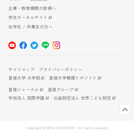
企業・教育機関の皆様へ
学生ポータルサイト
在学生 / 卒業生の方へ
サイトマップ
プライバシーポリシー
星槎大学 大学院
星槎大学機関リポジトリ
星槎ジャーナル
星槎グループ
学校法人 国際学園
公益財団法人 世界こども財団
Copyright © SEISA UNIVERSITY. All rights reserved.