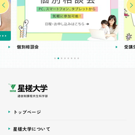
個別相談会
受講
トップページ
星槎大学について