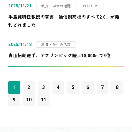
教員・学生の活躍
お知らせ
2025/11/21
手島純特任教授の著書「通信制高校のすべて2.0」が発
刊されました
教員・学生の活躍
2025/11/18
青山拓朗選手、デフリンピック陸上10,000mで6位
1
2
3
4
5
6
7
8
9
10
11