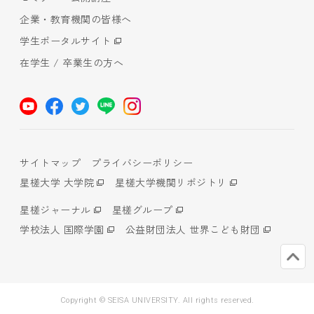
企業・教育機関の皆様へ
学生ポータルサイト
在学生 / 卒業生の方へ
サイトマップ
プライバシーポリシー
星槎大学 大学院
星槎大学機関リポジトリ
星槎ジャーナル
星槎グループ
学校法人 国際学園
公益財団法人 世界こども財団
Copyright © SEISA UNIVERSITY. All rights reserved.