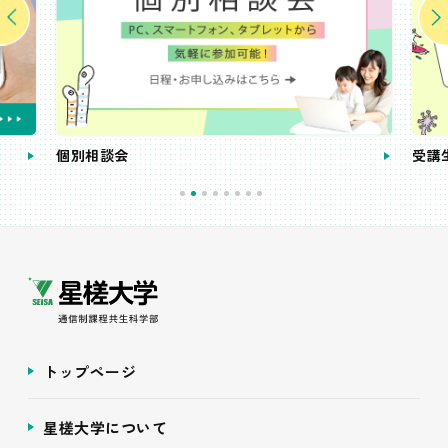
個別相談会
受講
トップページ
星槎大学について