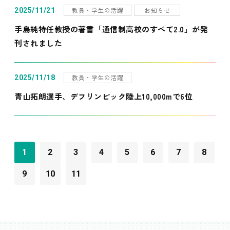
教員・学生の活躍
お知らせ
2025/11/21
手島純特任教授の著書「通信制高校のすべて2.0」が発
刊されました
教員・学生の活躍
2025/11/18
青山拓朗選手、デフリンピック陸上10,000mで6位
1
2
3
4
5
6
7
8
9
10
11