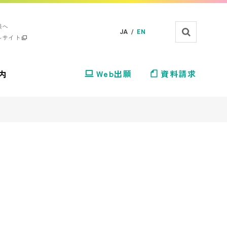
様へ
JA /
EN
ルサイト
内
Web出願
資料請求