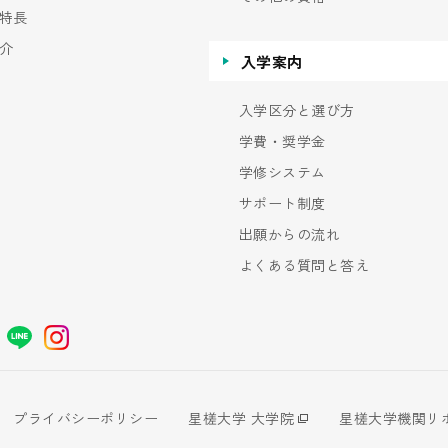
特長
介
入学案内
入学区分と選び方
学費・奨学金
学修システム
サポート制度
出願からの流れ
よくある質問と答え
プライバシーポリシー
星槎大学 大学院
星槎大学機関リ