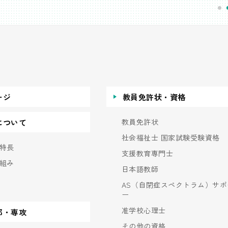
ージ
教員免許状・資格
教員免許状
について
社会福祉士 国家試験受験資格
特長
支援教育専門士
組み
日本語教師
AS（自閉症スペクトラム）サポ
ー
准学校心理士
部・専攻
その他の資格