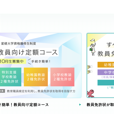
き簡単！教員向け定額コース
教員免許状が