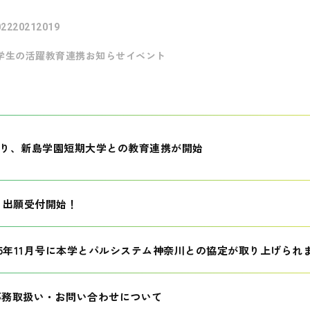
022
2021
2019
学生の活躍
教育連携
お知らせ
イベント
月より、新島学園短期大学との教育連携が開始
生 出願受付開始！
25年11月号に本学とパルシステム神奈川との協定が取り上げられ
事務取扱い・お問い合わせについて