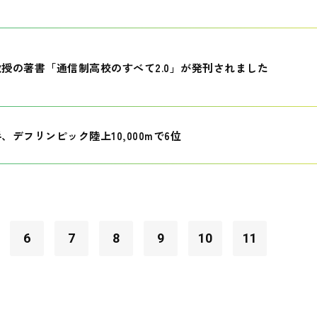
授の著書「通信制高校のすべて2.0」が発刊されました
、デフリンピック陸上10,000mで6位
6
7
8
9
10
11