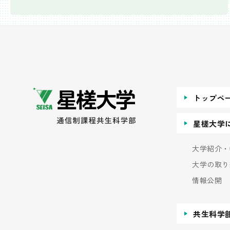
トップペ
星槎大学
大学紹介・
大学の取り
情報公開
共生科学