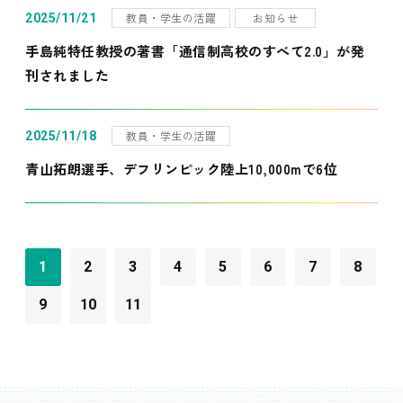
教員・学生の活躍
お知らせ
2025/11/21
手島純特任教授の著書「通信制高校のすべて2.0」が発
刊されました
教員・学生の活躍
2025/11/18
青山拓朗選手、デフリンピック陸上10,000mで6位
1
2
3
4
5
6
7
8
9
10
11