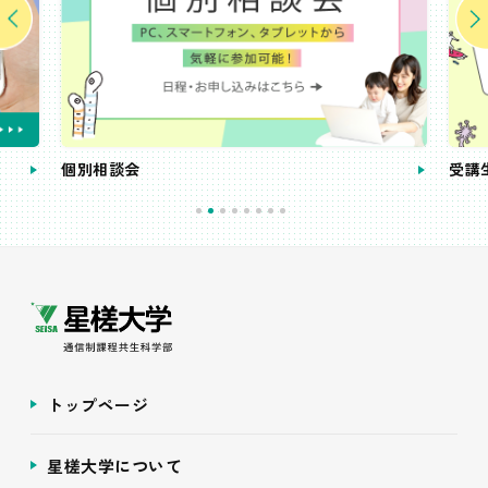
個別相談会
受講
トップページ
星槎大学について