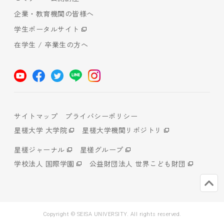
企業・教育機関の皆様へ
学生ポータルサイト
在学生 / 卒業生の方へ
サイトマップ
プライバシーポリシー
星槎大学 大学院
星槎大学機関リポジトリ
星槎ジャーナル
星槎グループ
学校法人 国際学園
公益財団法人 世界こども財団
Copyright © SEISA UNIVERSITY. All rights reserved.