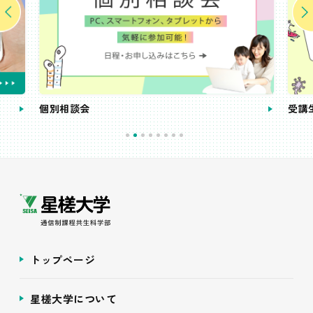
個別相談会
受講
トップページ
星槎大学について