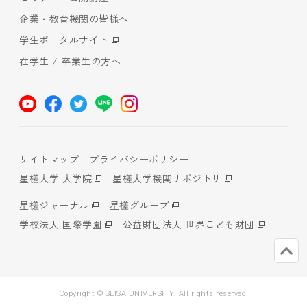
企業・教育機関の皆様へ
学生ポータルサイト
在学生 / 卒業生の方へ
サイトマップ
プライバシーポリシー
星槎大学 大学院
星槎大学機関リポジトリ
星槎ジャーナル
星槎グループ
学校法人 国際学園
公益財団法人 世界こども財団
Copyright © SEISA UNIVERSITY. All rights reserved.