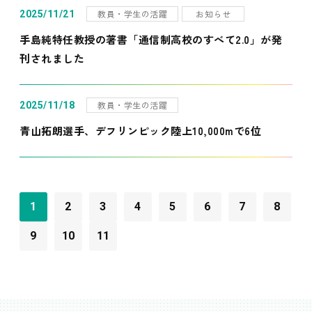
教員・学生の活躍
お知らせ
2025/11/21
手島純特任教授の著書「通信制高校のすべて2.0」が発
刊されました
教員・学生の活躍
2025/11/18
青山拓朗選手、デフリンピック陸上10,000mで6位
1
2
3
4
5
6
7
8
9
10
11