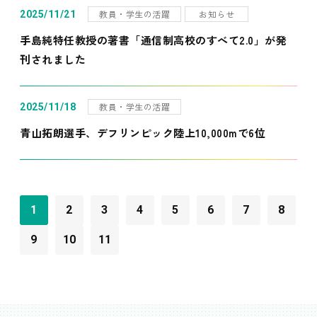
教員・学生の活躍
お知らせ
2025/11/21
手島純特任教授の著書「通信制高校のすべて2.0」が発
刊されました
教員・学生の活躍
2025/11/18
青山拓朗選手、デフリンピック陸上10,000mで6位
1
2
3
4
5
6
7
8
9
10
11