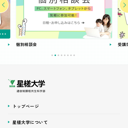
個別相談会
受講
トップページ
星槎大学について