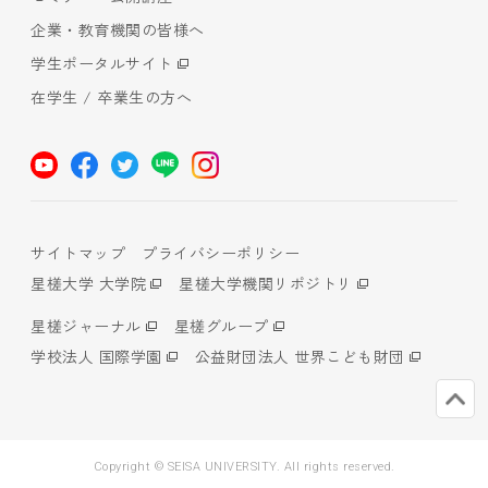
企業・教育機関の皆様へ
学生ポータルサイト
在学生 / 卒業生の方へ
サイトマップ
プライバシーポリシー
星槎大学 大学院
星槎大学機関リポジトリ
星槎ジャーナル
星槎グループ
学校法人 国際学園
公益財団法人 世界こども財団
Copyright © SEISA UNIVERSITY. All rights reserved.