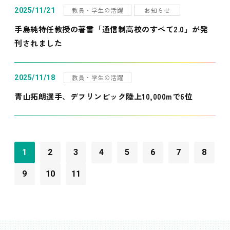
教員・学生の活躍
お知らせ
2025/11/21
手島純特任教授の著書「通信制高校のすべて2.0」が発
刊されました
教員・学生の活躍
2025/11/18
青山拓朗選手、デフリンピック陸上10,000mで6位
1
2
3
4
5
6
7
8
9
10
11