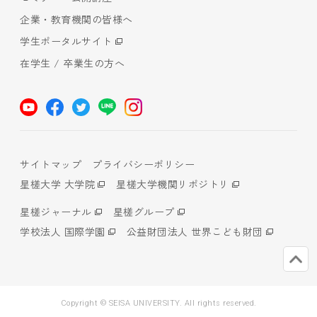
企業・教育機関の皆様へ
学生ポータルサイト
在学生 / 卒業生の方へ
サイトマップ
プライバシーポリシー
星槎大学 大学院
星槎大学機関リポジトリ
星槎ジャーナル
星槎グループ
学校法人 国際学園
公益財団法人 世界こども財団
Copyright © SEISA UNIVERSITY. All rights reserved.