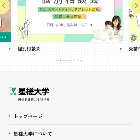
個別相談会
受講
トップページ
星槎大学について