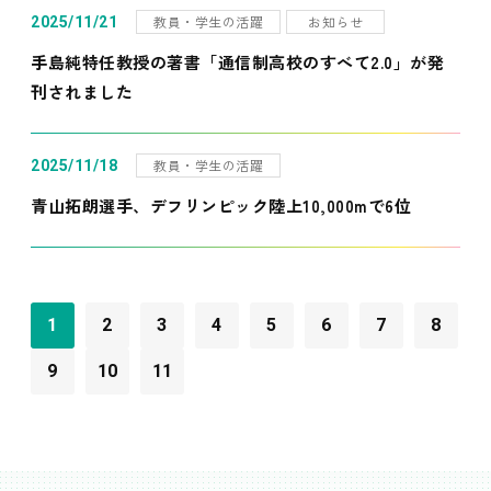
教員・学生の活躍
お知らせ
2025/11/21
手島純特任教授の著書「通信制高校のすべて2.0」が発
刊されました
教員・学生の活躍
2025/11/18
青山拓朗選手、デフリンピック陸上10,000mで6位
1
2
3
4
5
6
7
8
9
10
11