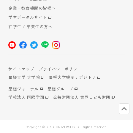
企業・教育機関の皆様へ
学生ポータルサイト
在学生 / 卒業生の方へ
サイトマップ
プライバシーポリシー
星槎大学 大学院
星槎大学機関リポジトリ
星槎ジャーナル
星槎グループ
学校法人 国際学園
公益財団法人 世界こども財団
Copyright © SEISA UNIVERSITY. All rights reserved.