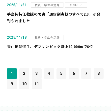
教員・学生の活躍
お知らせ
2025/11/21
手島純特任教授の著書「通信制高校のすべて2.0」が発
刊されました
教員・学生の活躍
2025/11/18
青山拓朗選手、デフリンピック陸上10,000mで6位
1
2
3
4
5
6
7
8
9
10
11