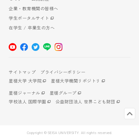
企業・教育機関の皆様へ
学生ポータルサイト
在学生 / 卒業生の方へ
サイトマップ
プライバシーポリシー
星槎大学 大学院
星槎大学機関リポジトリ
星槎ジャーナル
星槎グループ
学校法人 国際学園
公益財団法人 世界こども財団
Copyright © SEISA UNIVERSITY. All rights reserved.