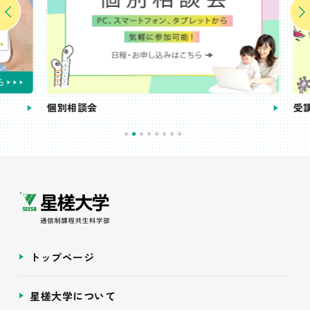
個別相談会
受講
トップページ
星槎大学について