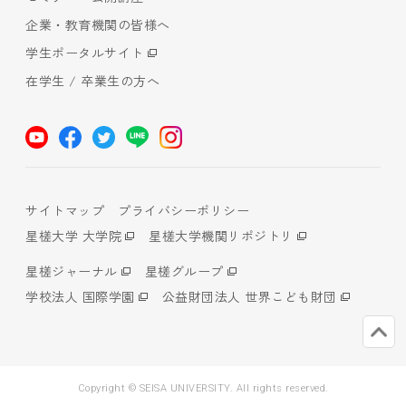
企業・教育機関の皆様へ
学生ポータルサイト
在学生 / 卒業生の方へ
サイトマップ
プライバシーポリシー
星槎大学 大学院
星槎大学機関リポジトリ
星槎ジャーナル
星槎グループ
学校法人 国際学園
公益財団法人 世界こども財団
Copyright © SEISA UNIVERSITY. All rights reserved.