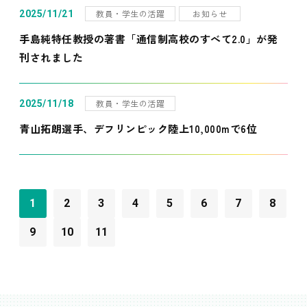
教員・学生の活躍
お知らせ
2025/11/21
手島純特任教授の著書「通信制高校のすべて2.0」が発
刊されました
教員・学生の活躍
2025/11/18
青山拓朗選手、デフリンピック陸上10,000mで6位
1
2
3
4
5
6
7
8
9
10
11