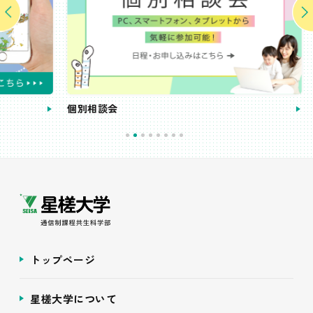
個別相談会
受講
トップページ
星槎大学について