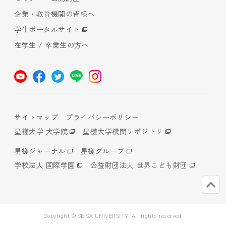
企業・教育機関の皆様へ
学生ポータルサイト
在学生 / 卒業生の方へ
サイトマップ
プライバシーポリシー
星槎大学 大学院
星槎大学機関リポジトリ
星槎ジャーナル
星槎グループ
学校法人 国際学園
公益財団法人 世界こども財団
Copyright © SEISA UNIVERSITY. All rights reserved.