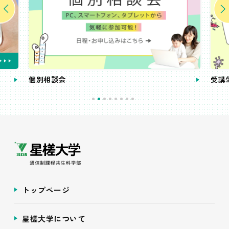
個別相談会
受講
トップページ
星槎大学について