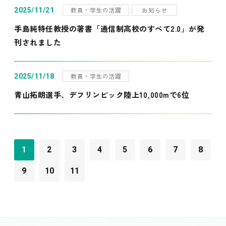
教員・学生の活躍
お知らせ
2025/11/21
手島純特任教授の著書「通信制高校のすべて2.0」が発
刊されました
教員・学生の活躍
2025/11/18
青山拓朗選手、デフリンピック陸上10,000mで6位
1
2
3
4
5
6
7
8
9
10
11