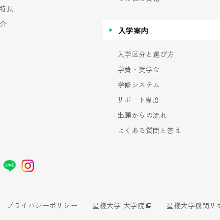
特長
介
入学案内
入学区分と選び方
学費・奨学金
学修システム
サポート制度
出願からの流れ
よくある質問と答え
プライバシーポリシー
星槎大学 大学院
星槎大学機関リ