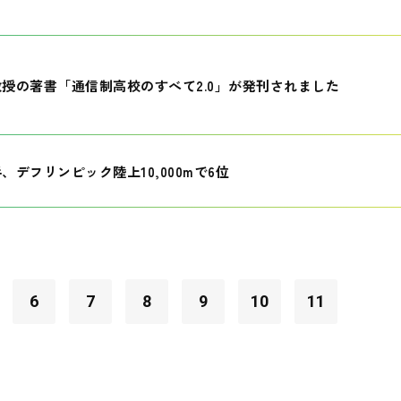
授の著書「通信制高校のすべて2.0」が発刊されました
、デフリンピック陸上10,000mで6位
6
7
8
9
10
11