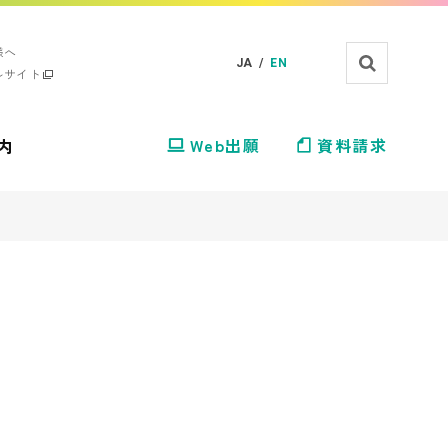
様へ
JA /
EN
ルサイト
内
Web出願
資料請求