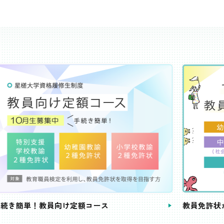
き簡単！教員向け定額コース
教員免許状が