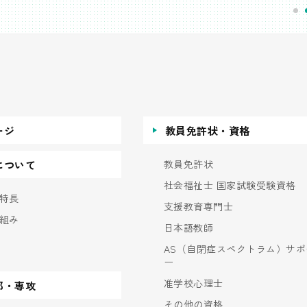
ージ
教員免許状・資格
教員免許状
について
社会福祉士 国家試験受験資格
特長
支援教育専門士
組み
日本語教師
AS（自閉症スペクトラム）サポ
ー
准学校心理士
部・専攻
その他の資格