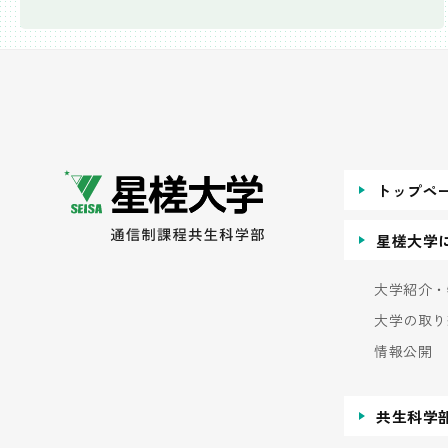
トップペ
星槎大学
大学紹介・
大学の取り
情報公開
共生科学