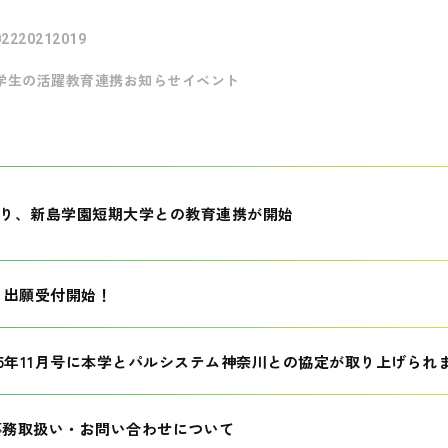
022
2021
2019
学生の活躍
教育連携
お知らせ
イベント
月より、新島学園短期大学との教育連携が開始
生 出願受付開始！
25年11月号に本学とパルシステム神奈川との協定が取り上げられ
事務取扱い・お問い合わせについて