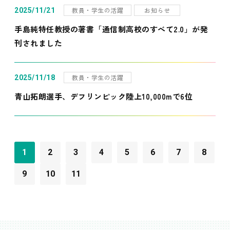
教員・学生の活躍
お知らせ
2025/11/21
手島純特任教授の著書「通信制高校のすべて2.0」が発
刊されました
教員・学生の活躍
2025/11/18
青山拓朗選手、デフリンピック陸上10,000mで6位
1
2
3
4
5
6
7
8
9
10
11