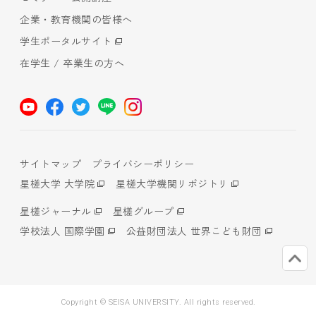
企業・教育機関の皆様へ
学生ポータルサイト
在学生 / 卒業生の方へ
サイトマップ
プライバシーポリシー
星槎大学 大学院
星槎大学機関リポジトリ
星槎ジャーナル
星槎グループ
学校法人 国際学園
公益財団法人 世界こども財団
Copyright © SEISA UNIVERSITY. All rights reserved.