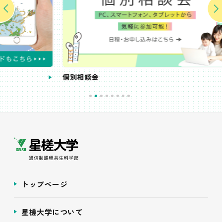
個別相談会
受講
トップページ
星槎大学について