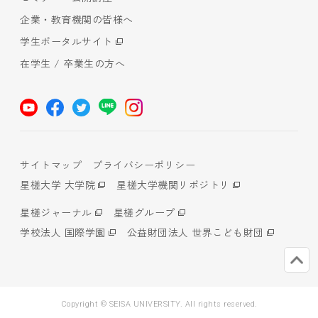
企業・教育機関の皆様へ
学生ポータルサイト
在学生 / 卒業生の方へ
サイトマップ
プライバシーポリシー
星槎大学 大学院
星槎大学機関リポジトリ
星槎ジャーナル
星槎グループ
学校法人 国際学園
公益財団法人 世界こども財団
Copyright © SEISA UNIVERSITY. All rights reserved.