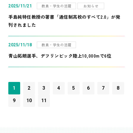
教員・学生の活躍
お知らせ
2025/11/21
手島純特任教授の著書「通信制高校のすべて2.0」が発
刊されました
教員・学生の活躍
2025/11/18
青山拓朗選手、デフリンピック陸上10,000mで6位
1
2
3
4
5
6
7
8
9
10
11