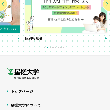
個別相談会
受講
トップページ
星槎大学について