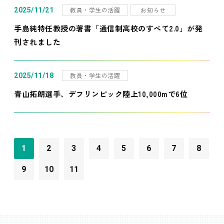
教員・学生の活躍
お知らせ
2025/11/21
手島純特任教授の著書「通信制高校のすべて2.0」が発
刊されました
教員・学生の活躍
2025/11/18
青山拓朗選手、デフリンピック陸上10,000mで6位
1
2
3
4
5
6
7
8
9
10
11