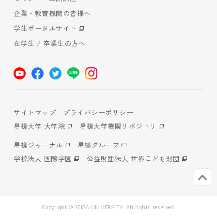
企業・教育機関の皆様へ
学生ポータルサイト
在学生 / 卒業生の方へ
サイトマップ
プライバシーポリシー
星槎大学 大学院
星槎大学機関リポジトリ
星槎ジャーナル
星槎グループ
学校法人 国際学園
公益財団法人 世界こども財団
Copyright © SEISA UNIVERSITY. All rights reserved.