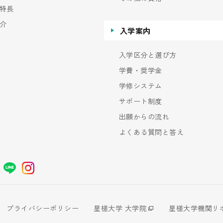
特長
介
入学案内
入学区分と選び方
学費・奨学金
学修システム
サポート制度
出願からの流れ
よくある質問と答え
プライバシーポリシー
星槎大学 大学院
星槎大学機関リ