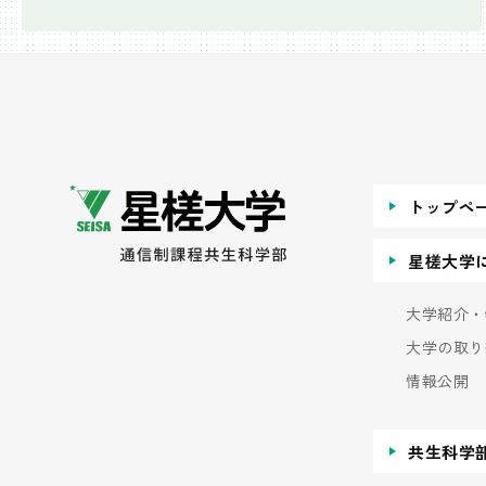
トップペ
星槎大学
大学紹介・
大学の取り
情報公開
共生科学