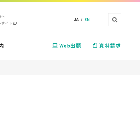
様へ
JA /
EN
ルサイト
内
Web出願
資料請求