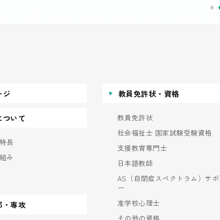
ージ
教員免許状・資格
教員免許状
について
社会福祉士 国家試験受験資格
特長
支援教育専門士
組み
日本語教師
AS（自閉症スペクトラム）サポ
ー
准学校心理士
部・専攻
その他の資格