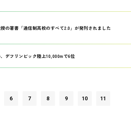
授の著書「通信制高校のすべて2.0」が発刊されました
、デフリンピック陸上10,000mで6位
6
7
8
9
10
11