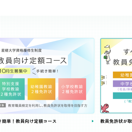
き簡単！教員向け定額コース
教員免許状が