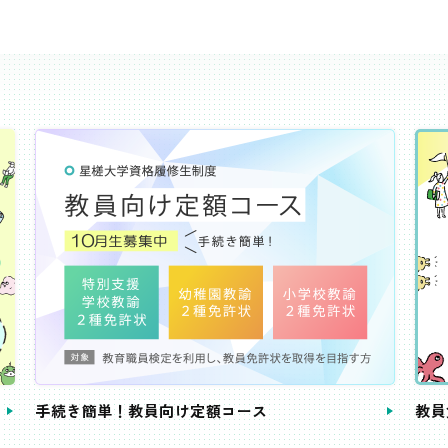
き簡単！教員向け定額コース
教員免許状が