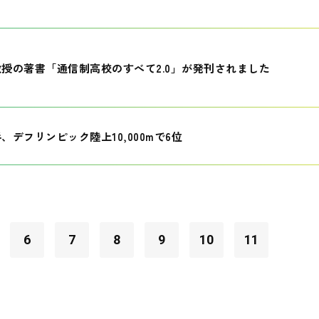
授の著書「通信制高校のすべて2.0」が発刊されました
、デフリンピック陸上10,000mで6位
6
7
8
9
10
11