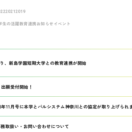
022
2021
2019
学生の活躍
教育連携
お知らせ
イベント
月より、新島学園短期大学との教育連携が開始
生 出願受付開始！
25年11月号に本学とパルシステム神奈川との協定が取り上げられ
事務取扱い・お問い合わせについて