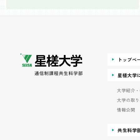
トップペ
星槎大学
大学紹介・
大学の取り
情報公開
共生科学