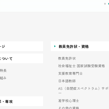
ージ
教員免許状・資格
教員免許状
について
社会福祉士 国家試験受験資格
特長
支援教育専門士
組み
日本語教師
AS（自閉症スペクトラム）サポ
ー
准学校心理士
部・専攻
その他の資格