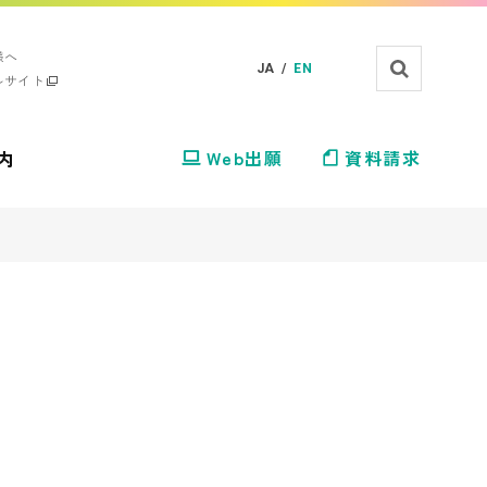
様へ
JA /
EN
ルサイト
内
Web出願
資料請求