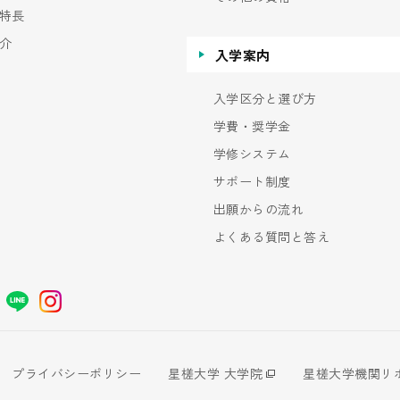
特長
介
入学案内
入学区分と選び方
学費・奨学金
学修システム
サポート制度
出願からの流れ
よくある質問と答え
プライバシーポリシー
星槎大学 大学院
星槎大学機関リ