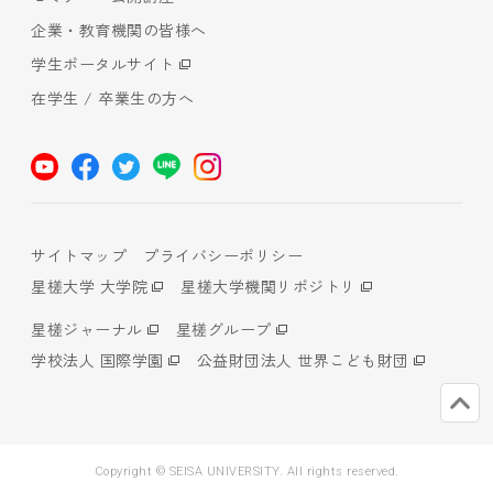
企業・教育機関の皆様へ
学生ポータルサイト
在学生 / 卒業生の方へ
サイトマップ
プライバシーポリシー
星槎大学 大学院
星槎大学機関リポジトリ
星槎ジャーナル
星槎グループ
学校法人 国際学園
公益財団法人 世界こども財団
Copyright © SEISA UNIVERSITY. All rights reserved.