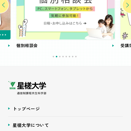
個別相談会
受講
トップページ
星槎大学について