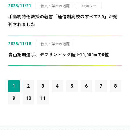
教員・学生の活躍
お知らせ
2025/11/21
手島純特任教授の著書「通信制高校のすべて2.0」が発
刊されました
教員・学生の活躍
2025/11/18
青山拓朗選手、デフリンピック陸上10,000mで6位
1
2
3
4
5
6
7
8
9
10
11