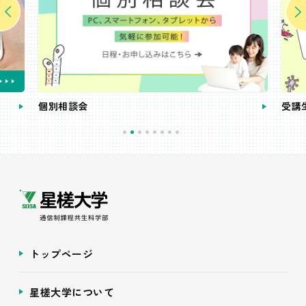
個別相談会
受講
トップページ
星槎大学について