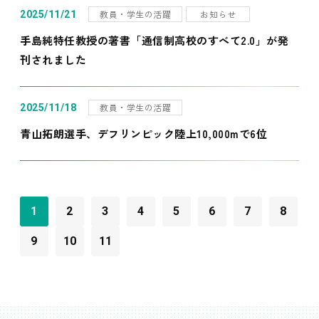
教員・学生の活躍
お知らせ
2025/11/21
手島純特任教授の著書「通信制高校のすべて2.0」が発
刊されました
教員・学生の活躍
2025/11/18
青山拓朗選手、デフリンピック陸上10,000mで6位
1
2
3
4
5
6
7
8
9
10
11