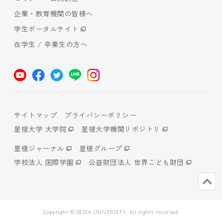
企業・教育機関の皆様へ
学生ポータルサイト
在学生 / 卒業生の方へ
サイトマップ
プライバシーポリシー
星槎大学 大学院
星槎大学機関リポジトリ
星槎ジャーナル
星槎グループ
学校法人 国際学園
公益財団法人 世界こども財団
Copyright © SEISA UNIVERSITY. All rights reserved.