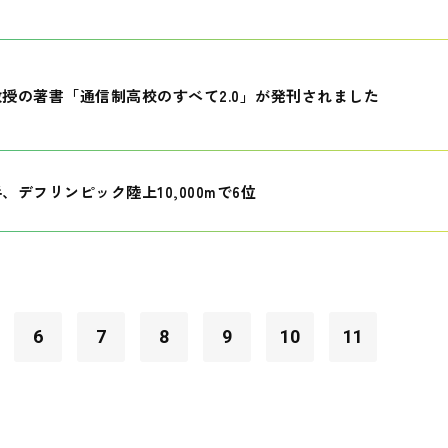
授の著書「通信制高校のすべて2.0」が発刊されました
、デフリンピック陸上10,000mで6位
6
7
8
9
10
11