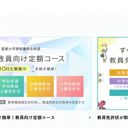
き簡単！教員向け定額コース
教員免許状が