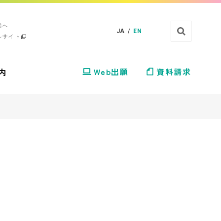
様へ
JA /
EN
ルサイト
内
Web出願
資料請求