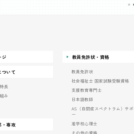
ージ
教員免許状・資格
教員免許状
について
社会福祉士 国家試験受験資格
特長
支援教育専門士
組み
日本語教師
AS（自閉症スペクトラム）サポ
ー
准学校心理士
部・専攻
その他の資格