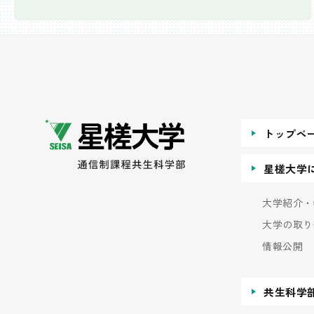
トップペ
星槎大学
大学紹介・
大学の取り
情報公開
共生科学