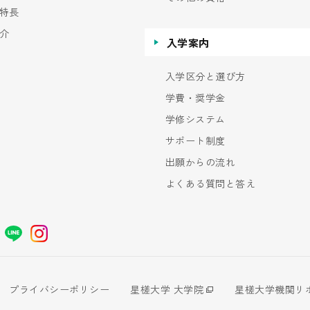
特長
介
入学案内
入学区分と選び方
学費・奨学金
学修システム
サポート制度
出願からの流れ
よくある質問と答え
プライバシーポリシー
星槎大学 大学院
星槎大学機関リ