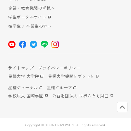
企業・教育機関の皆様へ
学生ポータルサイト
在学生 / 卒業生の方へ
サイトマップ
プライバシーポリシー
星槎大学 大学院
星槎大学機関リポジトリ
星槎ジャーナル
星槎グループ
学校法人 国際学園
公益財団法人 世界こども財団
Copyright © SEISA UNIVERSITY. All rights reserved.