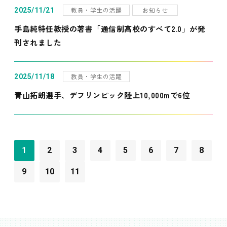
教員・学生の活躍
お知らせ
2025/11/21
手島純特任教授の著書「通信制高校のすべて2.0」が発
刊されました
教員・学生の活躍
2025/11/18
青山拓朗選手、デフリンピック陸上10,000mで6位
1
2
3
4
5
6
7
8
9
10
11