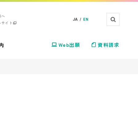
様へ
JA /
EN
ルサイト
内
Web出願
資料請求