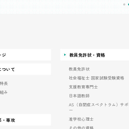
ージ
教員免許状・資格
教員免許状
について
社会福祉士 国家試験受験資格
特長
支援教育専門士
組み
日本語教師
AS（自閉症スペクトラム）サポ
ー
准学校心理士
部・専攻
その他の資格