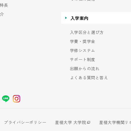
特長
介
入学案内
入学区分と選び方
学費・奨学金
学修システム
サポート制度
出願からの流れ
よくある質問と答え
プライバシーポリシー
星槎大学 大学院
星槎大学機関リ