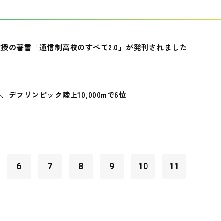
授の著書「通信制高校のすべて2.0」が発刊されました
、デフリンピック陸上10,000mで6位
6
7
8
9
10
11