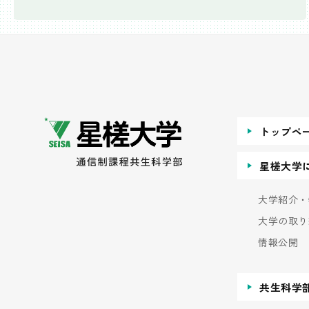
トップペ
星槎大学
大学紹介・
大学の取り
情報公開
共生科学