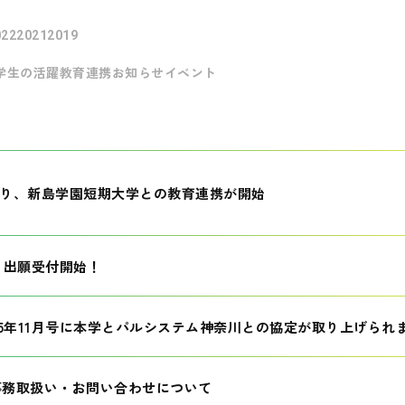
022
2021
2019
学生の活躍
教育連携
お知らせ
イベント
月より、新島学園短期大学との教育連携が開始
生 出願受付開始！
25年11月号に本学とパルシステム神奈川との協定が取り上げられ
事務取扱い・お問い合わせについて