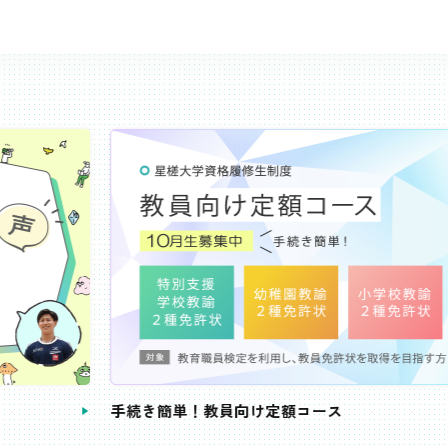
き簡単！教員向け定額コース
教員免許状が